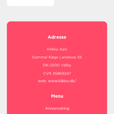
Adresse
web:
www.klikko.dk/
Menu
Annoncering