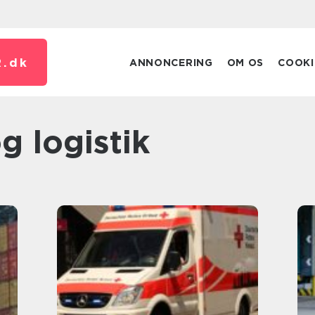
.
dk
ANNONCERING
OM OS
COOKI
og logistik