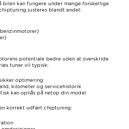
å bilen kan fungere under mange forskellige
chiptuning justeres blandt andet:
 benzinmotorer)
er)
otorens potentiale bedre uden at overskride
iøs tuner vil typisk:
 sikker optimering
tand, kilometer og servicehistorik
istisk kan opnås på netop din model
en korrekt udført chiptuning:
ation