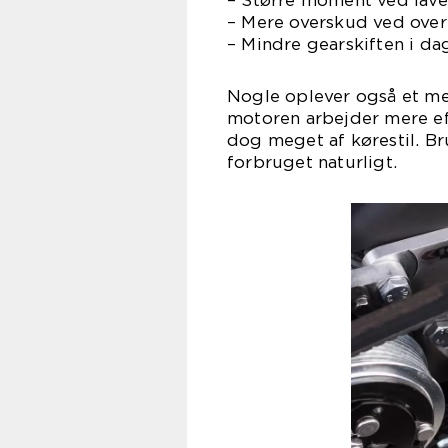
– Større moment ved lav
– Mere overskud ved over
– Mindre gearskiften i da
Nogle oplever også et mere
motoren arbejder mere ef
dog meget af kørestil. Br
forbruget naturligt.