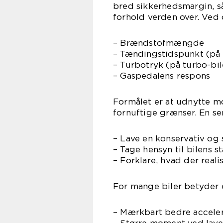
bred sikkerhedsmargin, s
forhold verden over. Ved 
– Brændstofmængde
– Tændingstidspunkt (på
– Turbotryk (på turbo-bil
– Gaspedalens respons
Formålet er at udnytte m
fornuftige grænser. En ser
– Lave en konservativ og
– Tage hensyn til bilens s
– Forklare, hvad der real
For mange biler betyder 
– Mærkbart bedre acceler