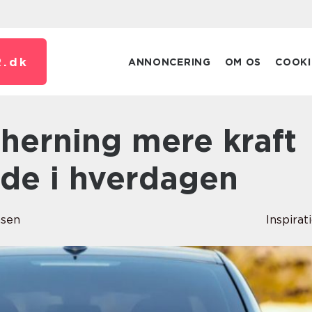
.
dk
ANNONCERING
OM OS
COOKI
de i hverdagen
nsen
Inspirat