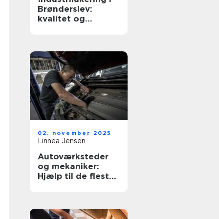
Brønderslev:
kvalitet og
præcision
02. november 2025
Linnea Jensen
Autoværksteder
og mekaniker:
Hjælp til de fleste
biler