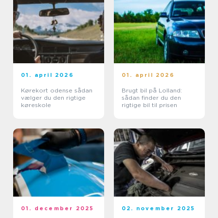
01. april 2026
01. april 2026
Kørekort odense sådan
Brugt bil på Lolland:
vælger du den rigtige
sådan finder du den
køreskole
rigtige bil til prisen
01. december 2025
02. november 2025