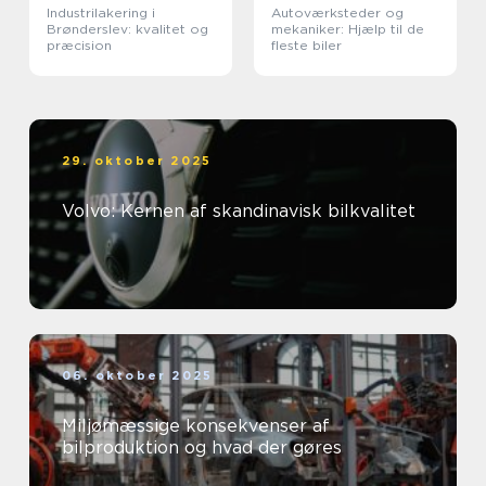
Industrilakering i
Autoværksteder og
Brønderslev: kvalitet og
mekaniker: Hjælp til de
præcision
fleste biler
29. oktober 2025
Volvo: Kernen af skandinavisk bilkvalitet
06. oktober 2025
Miljømæssige konsekvenser af
bilproduktion og hvad der gøres