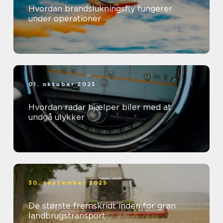
Hvordan brandslukningsfly fungerer
under operationer
01. oktober 2025
Hvordan radar hjælper biler med at
undgå ulykker
30. september 2025
De største fremskridt inden for grøn
landbrugstransport