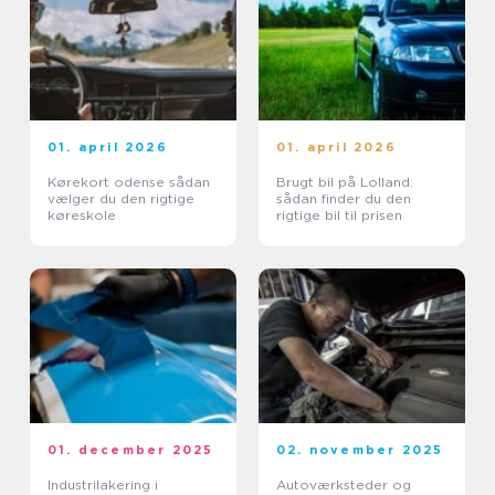
01. april 2026
01. april 2026
Kørekort odense sådan
Brugt bil på Lolland:
vælger du den rigtige
sådan finder du den
køreskole
rigtige bil til prisen
01. december 2025
02. november 2025
Industrilakering i
Autoværksteder og