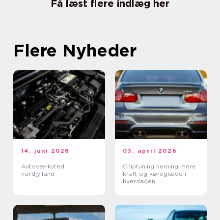
Få læst flere indlæg her
Flere Nyheder
14. juni 2026
03. april 2026
Autoværksted
Chiptuning herning mere
nordjylland
kraft og køreglæde i
hverdagen