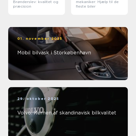
Brønderslev: kvalitet og
mekaniker: Hjælp til de
præcision
fleste biler
01. november 2025
Mobil bilvask i Storkøbenhavn
29. oktober 2025
Volvo: Kernen af skandinavisk bilkvalitet