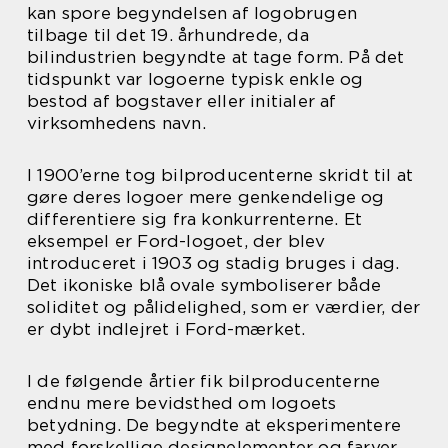
kan spore begyndelsen af logobrugen
tilbage til det 19. århundrede, da
bilindustrien begyndte at tage form. På det
tidspunkt var logoerne typisk enkle og
bestod af bogstaver eller initialer af
virksomhedens navn.
I 1900’erne tog bilproducenterne skridt til at
gøre deres logoer mere genkendelige og
differentiere sig fra konkurrenterne. Et
eksempel er Ford-logoet, der blev
introduceret i 1903 og stadig bruges i dag.
Det ikoniske blå ovale symboliserer både
soliditet og pålidelighed, som er værdier, der
er dybt indlejret i Ford-mærket.
I de følgende årtier fik bilproducenterne
endnu mere bevidsthed om logoets
betydning. De begyndte at eksperimentere
med forskellige designelementer og farver