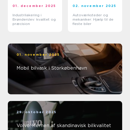
01. december 2025
02. november 2025
Industrilakering i
Autoværksteder og
Brønderslev: kvalitet og
mekaniker: Hjælp til de
præcision
fleste biler
01. november 2025
Mobil bilvask i Storkøbenhavn
29. oktober 2025
Volvo: Kernen af skandinavisk bilkvalitet