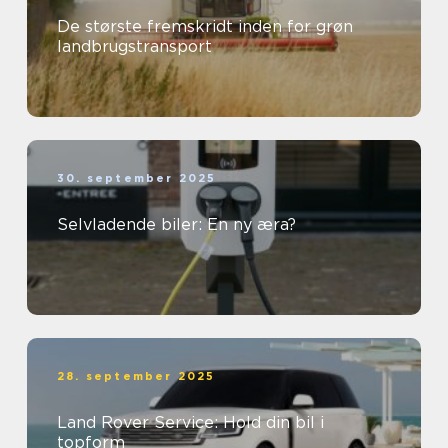
De største fremskridt inden for grøn
landbrugstransport
30. september 2025
Selvladende biler: En ny æra?
28. september 2025
Land Rover Service: Hold din bil i
topform