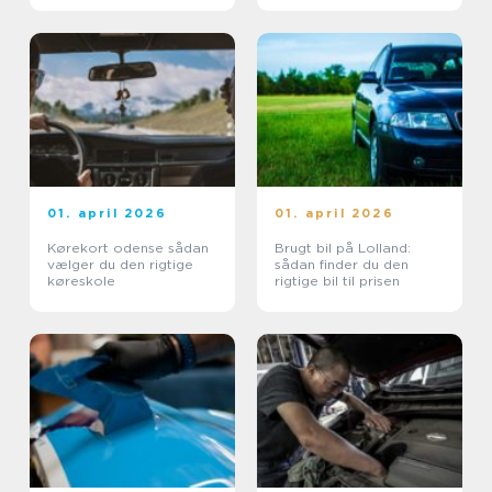
01. april 2026
01. april 2026
Kørekort odense sådan
Brugt bil på Lolland:
vælger du den rigtige
sådan finder du den
køreskole
rigtige bil til prisen