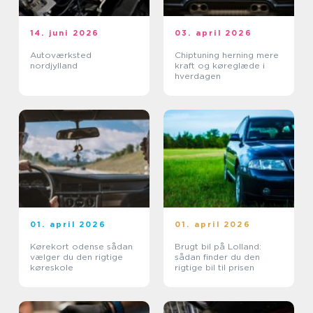
14. juni 2026
03. april 2026
Autoværksted
Chiptuning herning mere
nordjylland
kraft og køreglæde i
hverdagen
01. april 2026
01. april 2026
Kørekort odense sådan
Brugt bil på Lolland:
vælger du den rigtige
sådan finder du den
køreskole
rigtige bil til prisen