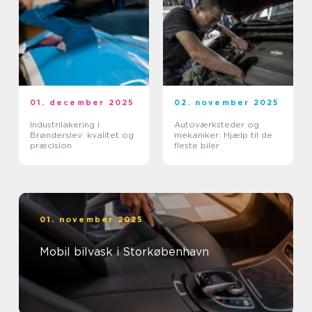
01. december 2025
02. november 2025
Industrilakering i
Autoværksteder og
Brønderslev: kvalitet og
mekaniker: Hjælp til de
præcision
fleste biler
01. november 2025
Mobil bilvask i Storkøbenhavn