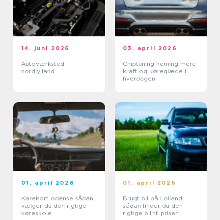
14. juni 2026
03. april 2026
Autoværksted
Chiptuning herning mere
nordjylland
kraft og køreglæde i
hverdagen
01. april 2026
01. april 2026
Kørekort odense sådan
Brugt bil på Lolland:
vælger du den rigtige
sådan finder du den
køreskole
rigtige bil til prisen