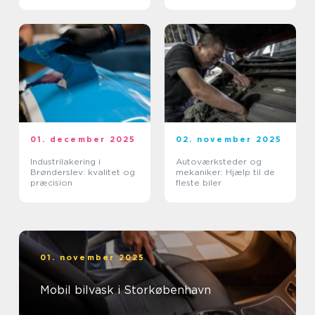
01. december 2025
02. november 2025
Industrilakering i
Autoværksteder og
Brønderslev: kvalitet og
mekaniker: Hjælp til de
præcision
fleste biler
01. november 2025
Mobil bilvask i Storkøbenhavn