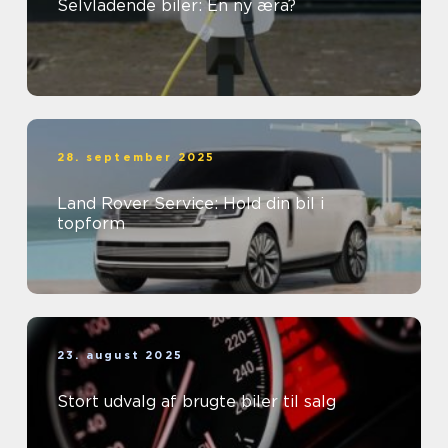
Selvladende biler: En ny æra?
28. september 2025
Land Rover Service: Hold din bil i
topform
23. august 2025
Stort udvalg af brugte biler til salg