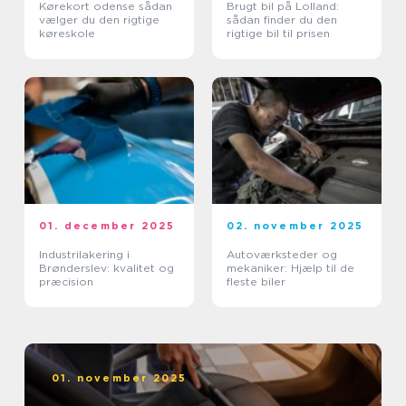
Kørekort odense sådan
Brugt bil på Lolland:
vælger du den rigtige
sådan finder du den
køreskole
rigtige bil til prisen
01. december 2025
02. november 2025
Industrilakering i
Autoværksteder og
Brønderslev: kvalitet og
mekaniker: Hjælp til de
præcision
fleste biler
01. november 2025