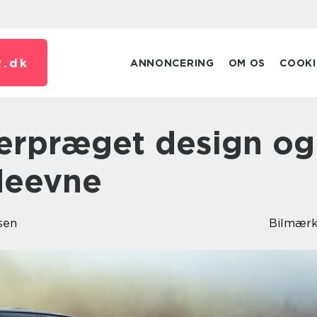
.
dk
ANNONCERING
OM OS
COOKI
ydeevne
sen
Bilmærk