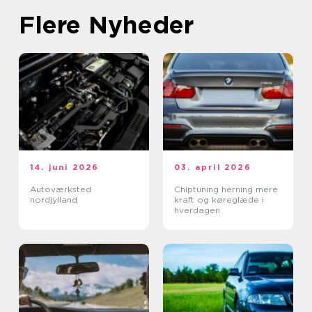
Flere Nyheder
14. juni 2026
03. april 2026
Autoværksted
Chiptuning herning mere
nordjylland
kraft og køreglæde i
hverdagen