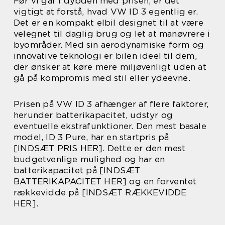
Før vi går i dybden med prisen, er det
vigtigt at forstå, hvad VW ID 3 egentlig er.
Det er en kompakt elbil designet til at være
velegnet til daglig brug og let at manøvrere i
byområder. Med sin aerodynamiske form og
innovative teknologi er bilen ideel til dem,
der ønsker at køre mere miljøvenligt uden at
gå på kompromis med stil eller ydeevne.
Prisen på VW ID 3 afhænger af flere faktorer,
herunder batterikapacitet, udstyr og
eventuelle ekstrafunktioner. Den mest basale
model, ID 3 Pure, har en startpris på
[INDSÆT PRIS HER]. Dette er den mest
budgetvenlige mulighed og har en
batterikapacitet på [INDSÆT
BATTERIKAPACITET HER] og en forventet
rækkevidde på [INDSÆT RÆKKEVIDDE
HER].