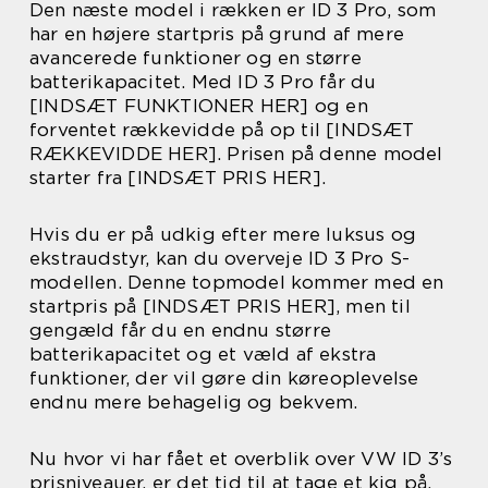
Den næste model i rækken er ID 3 Pro, som
har en højere startpris på grund af mere
avancerede funktioner og en større
batterikapacitet. Med ID 3 Pro får du
[INDSÆT FUNKTIONER HER] og en
forventet rækkevidde på op til [INDSÆT
RÆKKEVIDDE HER]. Prisen på denne model
starter fra [INDSÆT PRIS HER].
Hvis du er på udkig efter mere luksus og
ekstraudstyr, kan du overveje ID 3 Pro S-
modellen. Denne topmodel kommer med en
startpris på [INDSÆT PRIS HER], men til
gengæld får du en endnu større
batterikapacitet og et væld af ekstra
funktioner, der vil gøre din køreoplevelse
endnu mere behagelig og bekvem.
Nu hvor vi har fået et overblik over VW ID 3’s
prisniveauer, er det tid til at tage et kig på,