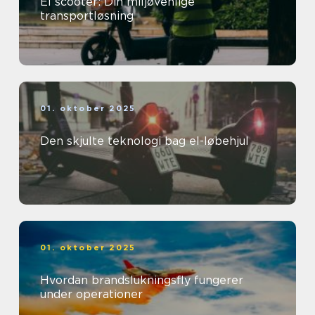
El scooter: Din miljøvenlige
transportløsning
01. oktober 2025
Den skjulte teknologi bag el-løbehjul
01. oktober 2025
Hvordan brandslukningsfly fungerer
under operationer