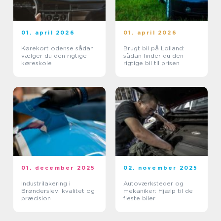
01. april 2026
01. april 2026
Kørekort odense sådan
Brugt bil på Lolland:
vælger du den rigtige
sådan finder du den
køreskole
rigtige bil til prisen
01. december 2025
02. november 2025
Industrilakering i
Autoværksteder og
Brønderslev: kvalitet og
mekaniker: Hjælp til de
præcision
fleste biler