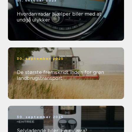
01. oktober 2025
Hvordan radar hjælper biler med at
undgå ulykker
30. september 2025
De største fremskridt inden for grøn
landbrugstransport
30. september 2025
Selvladende biler: En ny æra?