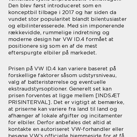
Den blev først introduceret som en
konceptbil tilbage i 2017 og har siden da
vundet stor popularitet blandt bilentusiaster
og elbilinteresserede. Med sin imponerende
rækkevidde, rummelige indretning og
moderne design har VW ID.4 formået at
positionere sig som en af de mest
efterspurgte elbiler på markedet.
Prisen på VW ID.4 kan variere baseret på
forskellige faktorer såsom udstyrsniveau,
valg af batteristørrelse og eventuelle
ekstraudstyrsoptioner. Generelt set kan
prisen forventes at ligge mellem [INDSÆT
PRISINTERVAL]. Det er vigtigt at bemærke,
at priserne kan variere fra land til land og
afhænger af lokale afgifter og incitamenter
for elbiler. Derfor anbefales det altid at
kontakte en autoriseret VW-forhandler eller
besøge VW’s officielle hjemmeside for at få