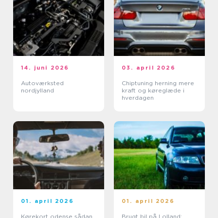
14. juni 2026
03. april 2026
Autoværksted
Chiptuning herning mere
nordjylland
kraft og køreglæde i
hverdagen
01. april 2026
01. april 2026
Kørekort odense sådan
Brugt bil på Lolland: