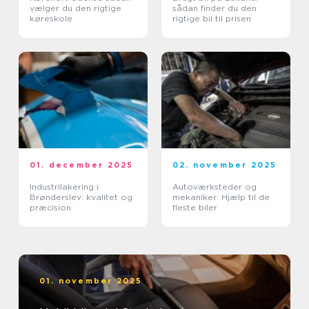
vælger du den rigtige
sådan finder du den
køreskole
rigtige bil til prisen
01. december 2025
02. november 2025
Industrilakering i
Autoværksteder og
Brønderslev: kvalitet og
mekaniker: Hjælp til de
præcision
fleste biler
01. november 2025