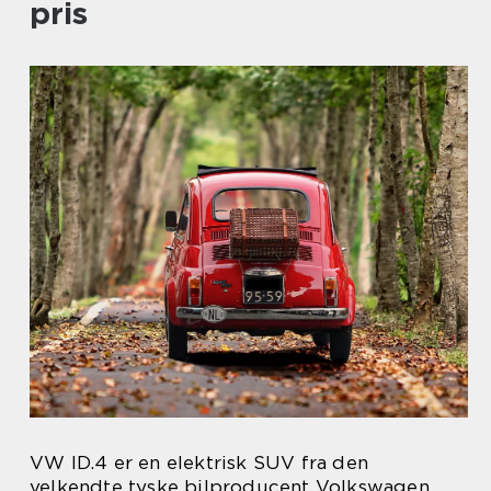
pris
VW ID.4 er en elektrisk SUV fra den
velkendte tyske bilproducent Volkswagen.